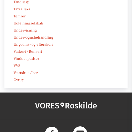
Tandlæge
Taxi / Taxa
Tømrer
Udlejningselskab
Undervisning
Undervognsbehandling
Ungdoms- og efterskole
Vaskeri / Renseri
Vinduespudser
VVS
Værtshus / bar
Øvrige
VORES
Roskilde