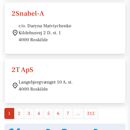
2Snabel-A
c/o. Daryna Matviychenko
Kildehusvej 2 D, st. 1
4000 Roskilde
2T ApS
Langebjergvænget 10 A, st.
4000 Roskilde
1
2
3
4
5
6
7
...
312