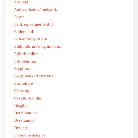
Arkitekt
Autoværksted / mekanik
Bager
Bank og pengeinstitut
Bedemand
Behandlingstilbud
Bibliotek, arkiv og museum
Bilforhandler
Biludlejning
Bryghus
Byggemarked / trælast
Børnehave
Catering
Cykelforhandler
Dagpleje
Detailhandel
Dyrehandel
Dyrlæge
Ejendomsmægler