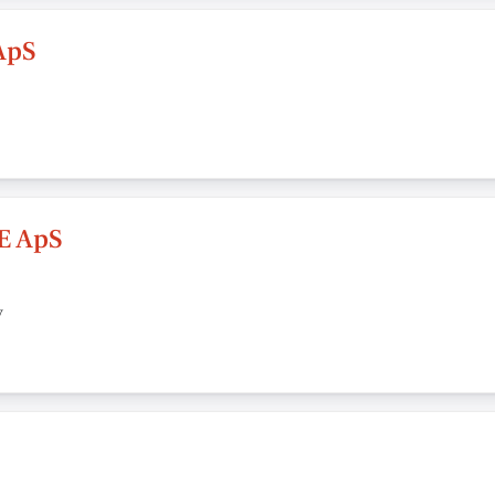
ApS
E ApS
v