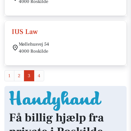
4000 Roskilde
IUS Law
Møllehusvej 54
4000 Roskilde
1
2
3
4
Få billig hjælp fra