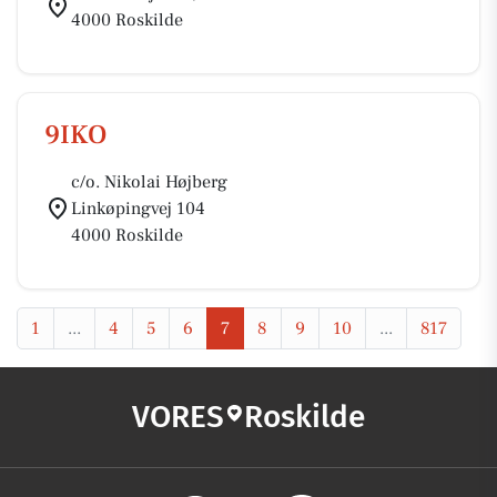
4000 Roskilde
9IKO
c/o. Nikolai Højberg
Linkøpingvej 104
4000 Roskilde
1
...
4
5
6
7
8
9
10
...
817
VORES
Roskilde